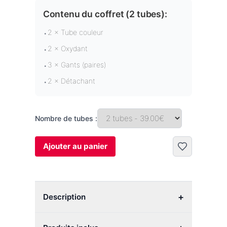
Contenu du coffret (
2 tubes
):
2 × Tube couleur
•
2 × Oxydant
•
3 × Gants (paires)
•
2 × Détachant
•
Nombre de tubes :
Ajouter au panier
+
Description