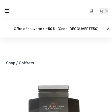
(
0
)
Offre découverte
:
-
50%
(Code:
DECOUVERTE50
)
Shop
/
Coffrets