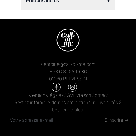
+
Produits inclus
alemoine@call-or-me.com
+33 6 31 95 19 86
01280 PREVESSIN
Mentions légales
CGV
Livraison
Contact
Restez informé.e de nos promotions, nouveautés &
beaucoup plus.
S'inscrire →