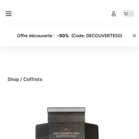
(
0
)
Offre découverte
:
-
50%
(Code:
DECOUVERTE50
)
Shop
/
Coffrets