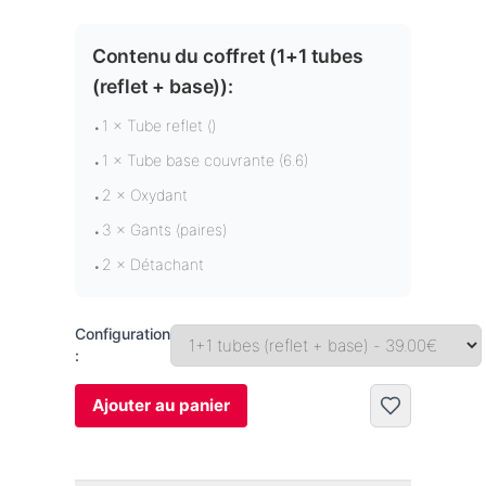
Contenu du coffret (
1+1 tubes
(reflet + base)
):
1 × Tube reflet ()
•
1 × Tube base couvrante (6.6)
•
2 × Oxydant
•
3 × Gants (paires)
•
2 × Détachant
•
Configuration
:
Ajouter au panier