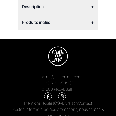
+
Description
+
Produits inclus
alemoine@call-or-me.com
+33 6 31 95 19 86
01280 PREVESSIN
Mentions légales
CGV
Livraison
Contact
Restez informé.e de nos promotions, nouveautés &
beaucoup plus.