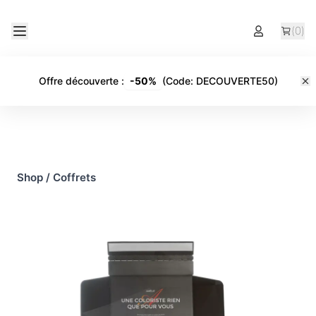
(
0
)
Offre découverte
:
-
50%
(Code:
DECOUVERTE50
)
Shop
/
Coffrets