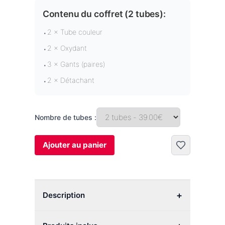
Contenu du coffret (
2 tubes
):
2 × Tube couleur
•
2 × Oxydant
•
3 × Gants (paires)
•
2 × Détachant
•
Nombre de tubes :
Ajouter au panier
+
Description