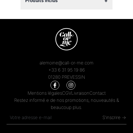
+
Produits inclus
alemoine@call-or-me.com
+33 6 31 95 19 86
01280 PREVESSIN
Mentions légales
CGV
Livraison
Contact
Restez informé.e de nos promotions, nouveautés &
beaucoup plus.
S'inscrire →