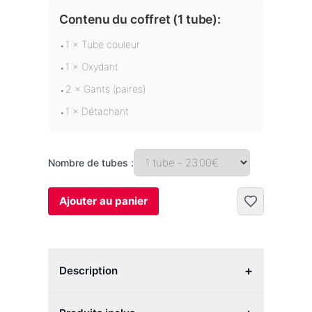
Contenu du coffret (
1 tube
):
1 × Tube couleur
•
1 × Oxydant
•
2 × Gants (paires)
•
1 × Détachant
•
Nombre de tubes :
Ajouter au panier
+
Description