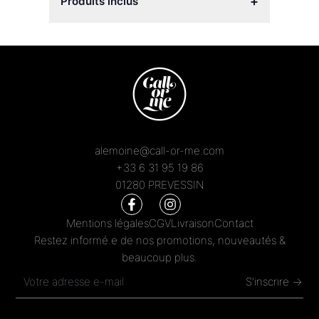
+
Produits inclus
alemoine@call-or-me.com
+33 6 31 95 19 86
01280 PREVESSIN
Mentions légales
CGV
Livraison
Contact
Restez informé.e de nos promotions, nouveautés &
beaucoup plus.
S'inscrire →