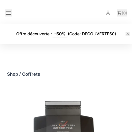
(
0
)
Offre découverte
:
-
50%
(Code:
DECOUVERTE50
)
Shop
/
Coffrets