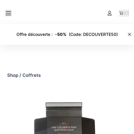
(
0
)
Offre découverte
:
-
50%
(Code:
DECOUVERTE50
)
Shop
/
Coffrets