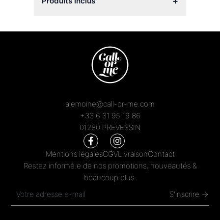
+
Produits inclus
alemoine@call-or-me.com
+33 6 31 95 19 86
01280 PREVESSIN
Mentions légales
CGV
Livraison
Contact
Restez informé.e de nos promotions, nouveautés &
beaucoup plus.
S'inscrire →