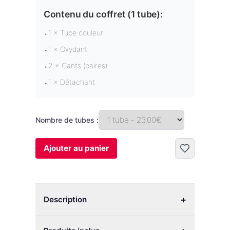
Contenu du coffret (
1 tube
):
1 × Tube couleur
•
1 × Oxydant
•
2 × Gants (paires)
•
1 × Détachant
•
Nombre de tubes :
Ajouter au panier
+
Description