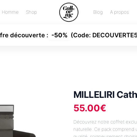
Homme
Shop
Blog
A propos
fre découverte
:
-
50%
(Code:
DECOUVERTE
MILLELIRI Cath
55.00
€
Découvrez notre coffret exclu
naturelle. Ce pack comprend u
qualité, soigneusement choisi