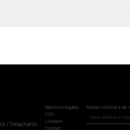
Mentions légales
Restez informé.e de 
CGV
Livraison
ts / Detachants
Contact