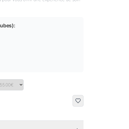
tubes
):