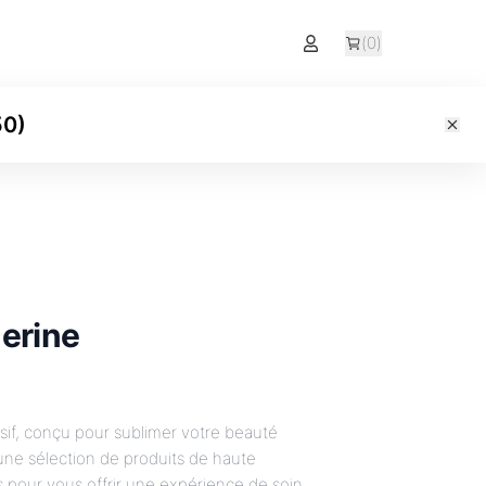
(
0
)
50
)
erine
sif, conçu pour sublimer votre beauté
ne sélection de produits de haute
s pour vous offrir une expérience de soin