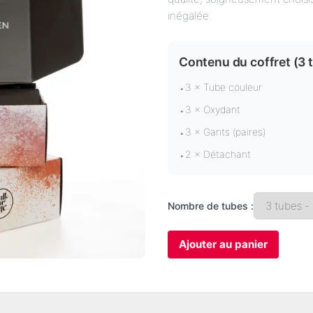
inégalée.
Contenu du coffret (
3 
3 × Tube couleur
•
3 × Oxydant
•
3 × Gants (paires)
•
2 × Détachant
•
Nombre de tubes :
Ajouter au panier