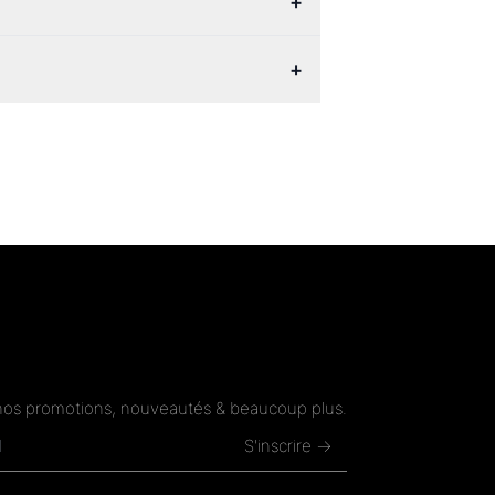
+
+
nos promotions, nouveautés & beaucoup plus.
S'inscrire →