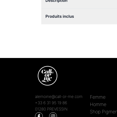
Description
Produits inclus
alemoine@call-or-me.com
Femme
+33 6 31 95 19 86
Homme
01280 PREVESSIN
Shop Pigmen