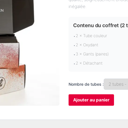
inégalée.
Contenu du coffret (
2 
2 × Tube couleur
•
2 × Oxydant
•
3 × Gants (paires)
•
2 × Détachant
•
Nombre de tubes :
Ajouter au panier