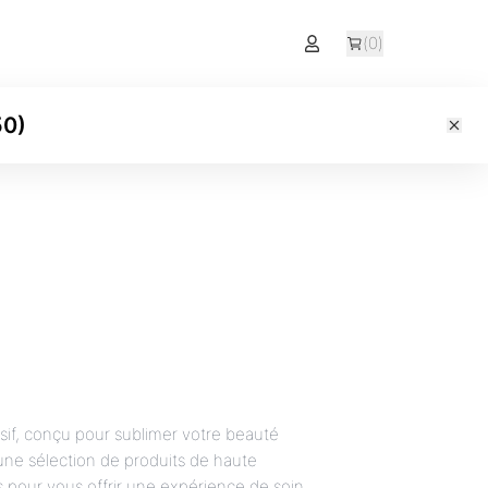
(
0
)
50
)
sif, conçu pour sublimer votre beauté
ne sélection de produits de haute
s pour vous offrir une expérience de soin