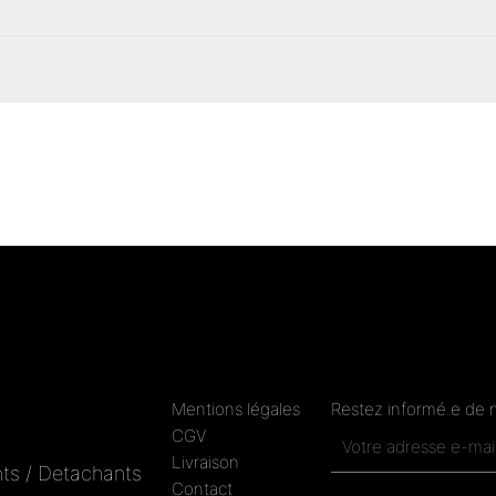
Mentions légales
Restez informé.e de 
CGV
Livraison
ts / Detachants
Contact