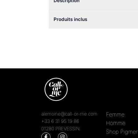
Description
Produits inclus
alemoine@call-or-me.com
Femme
+33 6 31 95 19 86
Homme
01280 PREVESSIN
Shop Pigmen