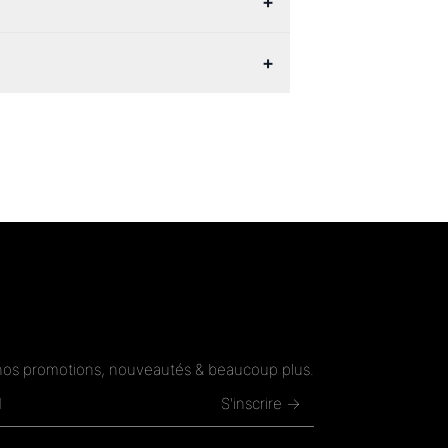
+
+
nos promotions, nouveautés & beaucoup plus.
S'inscrire →