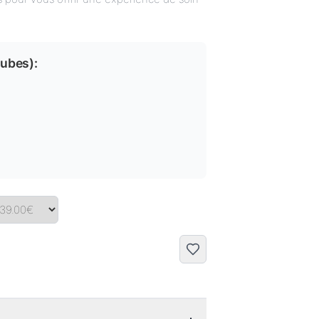
tubes
):