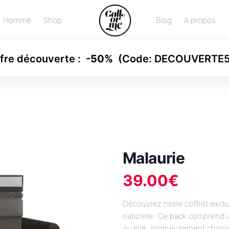
Homme
Shop
Blog
A propos
fre découverte
:
-
50%
(Code:
DECOUVERTE
Malaurie
39.00
€
Découvrez notre coffret exclu
naturelle. Ce pack comprend u
qualité, soigneusement choisi