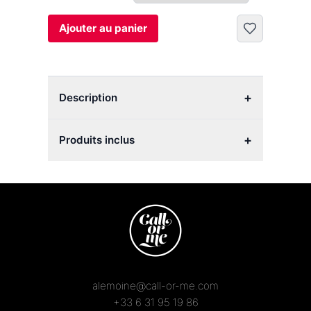
Ajouter au panier
+
Description
+
Produits inclus
alemoine@call-or-me.com
+33 6 31 95 19 86