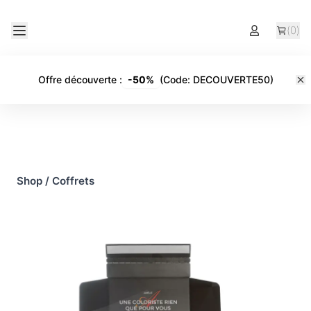
(
0
)
Offre découverte
:
-
50%
(Code:
DECOUVERTE50
)
Shop
/
Coffrets