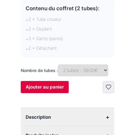
Contenu du coffret (
2 tubes
):
2 × Tube couleur
•
2 × Oxydant
•
3 × Gants (paires)
•
2 × Détachant
•
Nombre de tubes :
Ajouter au panier
+
Description