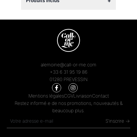
+
Produits inclus
alemoine@call-or-me.com
+33 6 31 95 19 86
01280 PREVESSIN
Mentions légales
CGV
Livraison
Contact
Restez informé.e de nos promotions, nouveautés &
beaucoup plus.
S'inscrire →