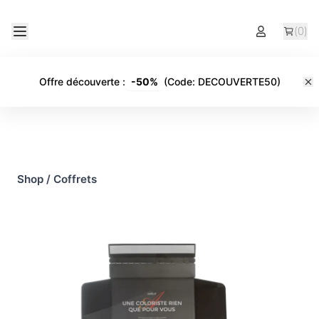
(
0
)
Offre découverte
:
-
50%
(Code:
DECOUVERTE50
)
Shop
/
Coffrets