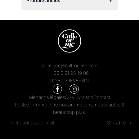
+
Produits inclus
alemoine@call-or-me.com
+33 6 31 95 19 86
01280 PREVESSIN
Mentions légales
CGV
Livraison
Contact
Restez informé.e de nos promotions, nouveautés &
beaucoup plus.
S'inscrire →