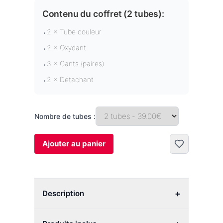
Contenu du coffret (
2 tubes
):
2 × Tube couleur
•
2 × Oxydant
•
3 × Gants (paires)
•
2 × Détachant
•
Nombre de tubes :
Ajouter au panier
+
Description