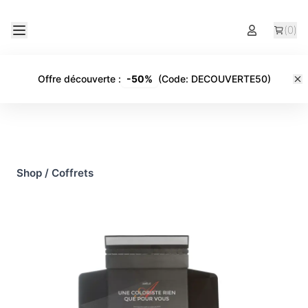
(
0
)
Offre découverte
:
-
50%
(Code:
DECOUVERTE50
)
Shop
/
Coffrets