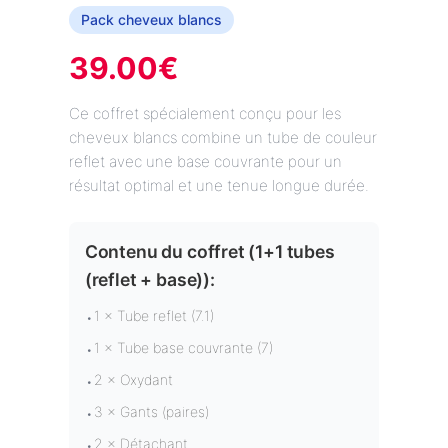
Pack cheveux blancs
39.00
€
Ce coffret spécialement conçu pour les
cheveux blancs combine un tube de couleur
reflet avec une base couvrante pour un
résultat optimal et une tenue longue durée.
Contenu du coffret (
1+1 tubes
(reflet + base)
):
1 × Tube reflet (7.1)
•
1 × Tube base couvrante (7)
•
2 × Oxydant
•
3 × Gants (paires)
•
2 × Détachant
•