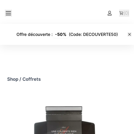
(
0
)
Offre découverte
:
-
50%
(Code:
DECOUVERTE50
)
Shop
/
Coffrets