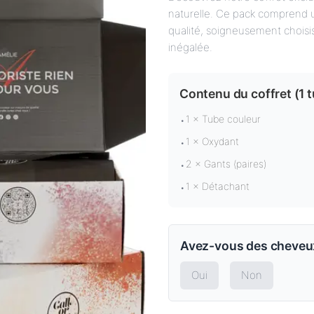
naturelle. Ce pack comprend u
qualité, soigneusement choisi
inégalée.
Contenu du coffret (
1 
1 × Tube couleur
•
1 × Oxydant
•
2 × Gants (paires)
•
1 × Détachant
•
Avez-vous des cheveux
Oui
Non