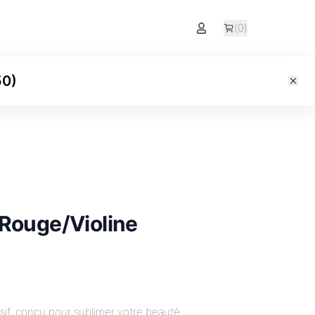
(
0
)
50
)
 Rouge/Violine
sif, conçu pour sublimer votre beauté