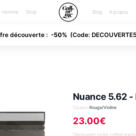
Homme
Shop
Blog
A propos
fre découverte
:
-
50%
(Code:
DECOUVERTE
Nuance 5.62 -
Couleur:
Rouge/Violine
23.00
€
Découvrez notre coffret exclu