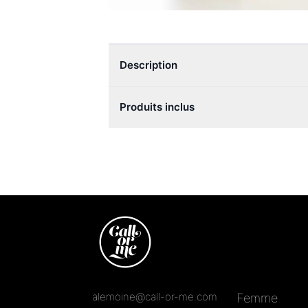
Description
Produits inclus
alemoine@call-or-me.com
Femme