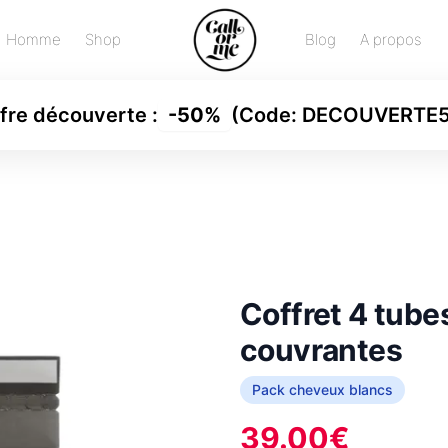
Homme
Shop
Blog
A propos
fre découverte
:
-
50%
(Code:
DECOUVERTE
Coffret 4 tube
couvrantes
Pack cheveux blancs
39.00
€