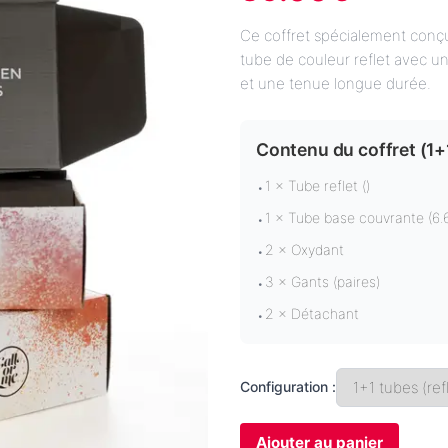
Ce coffret spécialement conç
tube de couleur reflet avec u
et une tenue longue durée.
Contenu du coffret (
1+
1 × Tube reflet ()
•
1 × Tube base couvrante (6.
•
2 × Oxydant
•
3 × Gants (paires)
•
2 × Détachant
•
Configuration :
Ajouter au panier