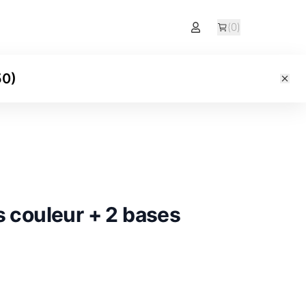
(
0
)
50
)
s couleur + 2 bases