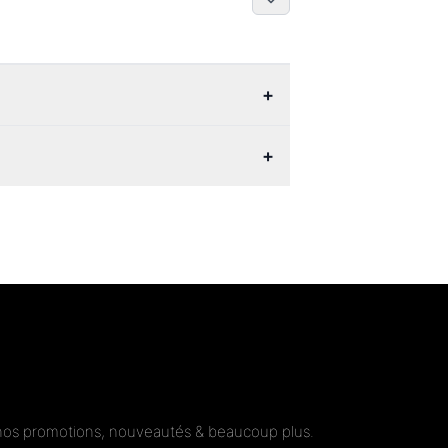
+
+
nos promotions, nouveautés & beaucoup plus.