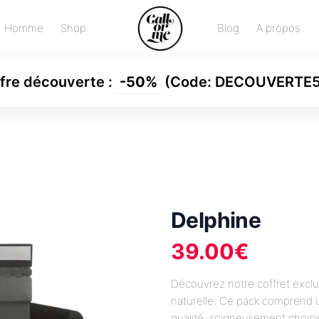
Homme
Shop
Blog
A propos
fre découverte
:
-
50%
(Code:
DECOUVERTE
Delphine
39.00
€
Découvrez notre coffret exclu
naturelle. Ce pack comprend u
qualité, soigneusement choisi