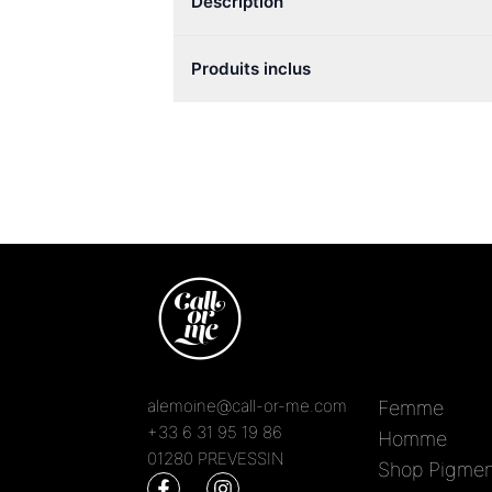
Description
Produits inclus
alemoine@call-or-me.com
Femme
+33 6 31 95 19 86
Homme
01280 PREVESSIN
Shop Pigmen