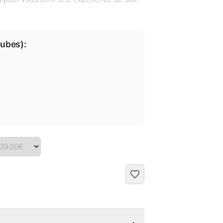
tubes
):