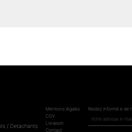
Mentions légales
Restez informé.e de 
CGV
Livraison
ts / Detachants
Contact