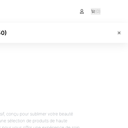
(
0
)
50
)
sif, conçu pour sublimer votre beauté
ne sélection de produits de haute
s pour vous offrir une expérience de soin