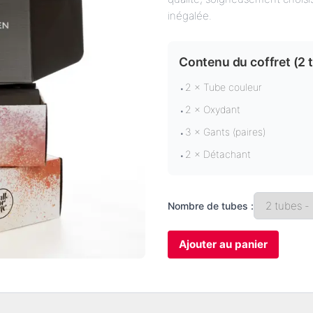
inégalée.
Contenu du coffret (
2 
2 × Tube couleur
•
2 × Oxydant
•
3 × Gants (paires)
•
2 × Détachant
•
Nombre de tubes :
Ajouter au panier