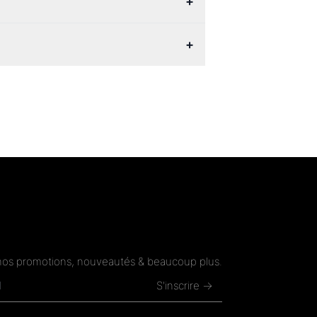
+
+
nos promotions, nouveautés & beaucoup plus.
S'inscrire →