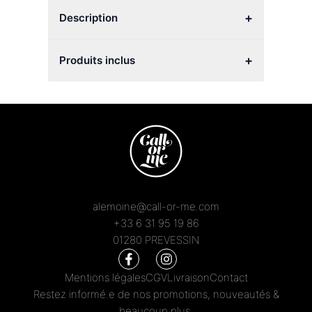
+
Description
+
Produits inclus
alemoine@call-or-me.com
+33 6 31 95 19 86
01280 PREVESSIN
Mentions légales
CGV
Livraison
Contact
Restez informé.e de nos promotions, nouveautés &
beaucoup plus.