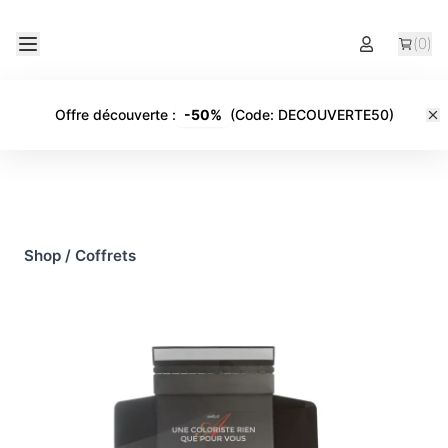
(
0
)
Offre découverte
:
-
50%
(Code:
DECOUVERTE50
)
Shop
/
Coffrets