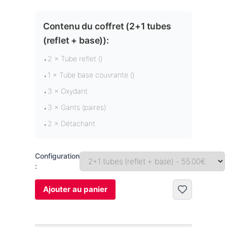
Contenu du coffret (
2+1 tubes
(reflet + base)
):
2 × Tube reflet ()
•
1 × Tube base couvrante ()
•
3 × Oxydant
•
3 × Gants (paires)
•
2 × Détachant
•
Configuration
:
Ajouter au panier