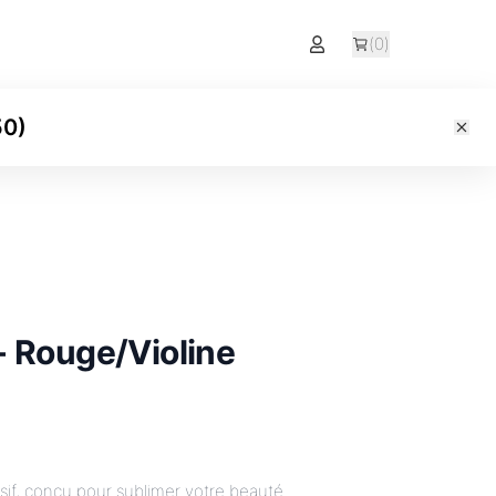
(
0
)
50
)
- Rouge/Violine
sif, conçu pour sublimer votre beauté