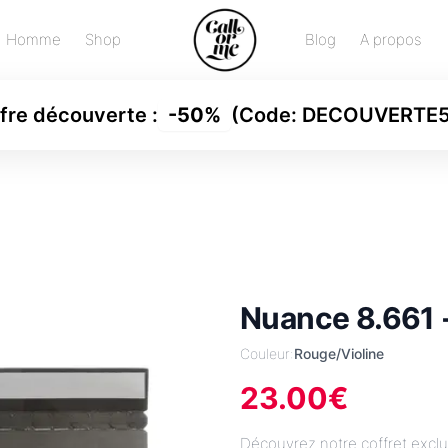
Homme
Shop
Blog
A propos
fre découverte
:
-
50%
(Code:
DECOUVERTE
Nuance 8.661 
Couleur:
Rouge/Violine
23.00
€
Découvrez notre coffret exclu