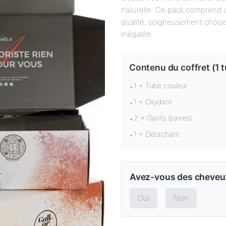
naturelle. Ce pack comprend u
qualité, soigneusement choisi
inégalée.
Contenu du coffret (
1 
1 × Tube couleur
•
1 × Oxydant
•
2 × Gants (paires)
•
1 × Détachant
•
Avez-vous des cheveux
Oui
Non