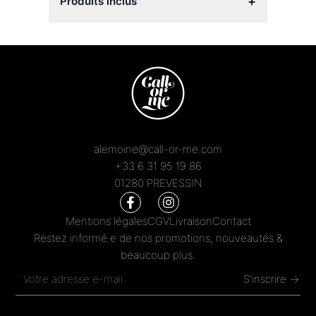
+
Produits inclus
alemoine@call-or-me.com
+33 6 31 95 19 86
01280 PREVESSIN
Mentions légales
CGV
Livraison
Contact
Restez informé.e de nos promotions, nouveautés &
beaucoup plus.
S'inscrire →