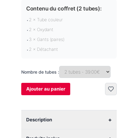
Contenu du coffret (
2 tubes
):
2 × Tube couleur
•
2 × Oxydant
•
3 × Gants (paires)
•
2 × Détachant
•
Nombre de tubes :
Ajouter au panier
+
Description