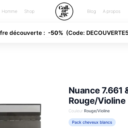
Homme
Shop
Blog
A propos
fre découverte
:
-
50%
(Code:
DECOUVERTE
Nuance 7.661 
Rouge/Violine
Couleur:
Rouge/Violine
Pack cheveux blancs