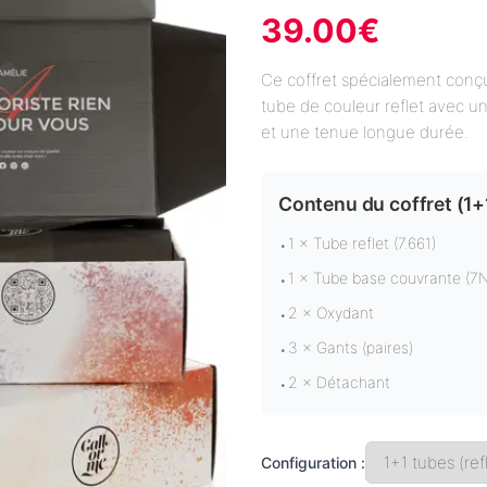
39.00
€
Ce coffret spécialement conç
tube de couleur reflet avec u
et une tenue longue durée.
Contenu du coffret (
1+
1 × Tube reflet (7.661)
•
1 × Tube base couvrante (7
•
2 × Oxydant
•
3 × Gants (paires)
•
2 × Détachant
•
Configuration :