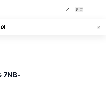
(
0
)
50
)
& 7NB-