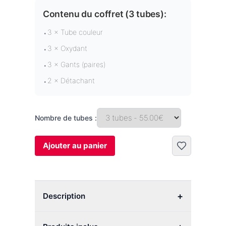
Contenu du coffret (
3 tubes
):
3 × Tube couleur
•
3 × Oxydant
•
3 × Gants (paires)
•
2 × Détachant
•
Nombre de tubes :
Ajouter au panier
+
Description