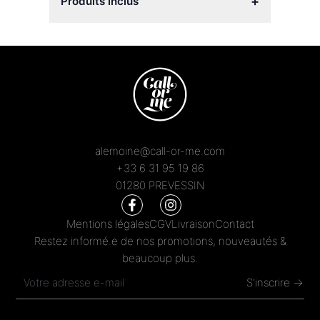
+
Produits inclus
alemoine@call-or-me.com
+33 6 31 95 19 86
01280 PREVESSIN
Mentions légales
CGV
Livraison
Contact
Restez informé.e de nos promotions, nouveautés &
beaucoup plus.
S'inscrire →