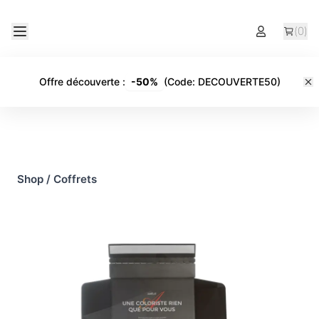
(
0
)
Offre découverte
:
-
50%
(Code:
DECOUVERTE50
)
Shop
/
Coffrets