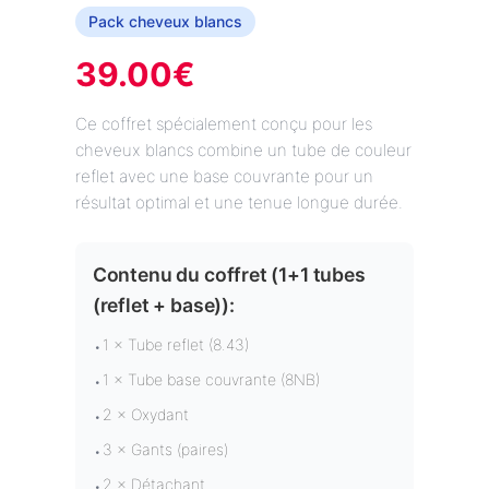
Pack cheveux blancs
39.00
€
Ce coffret spécialement conçu pour les
cheveux blancs combine un tube de couleur
reflet avec une base couvrante pour un
résultat optimal et une tenue longue durée.
Contenu du coffret (
1+1 tubes
(reflet + base)
):
1 × Tube reflet (8.43)
•
1 × Tube base couvrante (8NB)
•
2 × Oxydant
•
3 × Gants (paires)
•
2 × Détachant
•