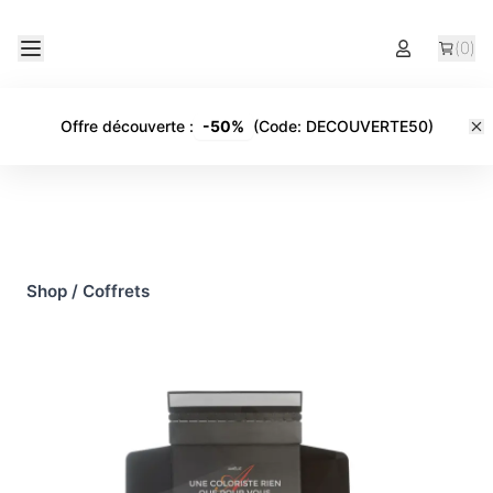
(
0
)
Offre découverte
:
-
50%
(Code:
DECOUVERTE50
)
Shop
/
Coffrets