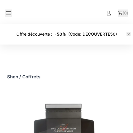
(
0
)
Offre découverte
:
-
50%
(Code:
DECOUVERTE50
)
Shop
/
Coffrets