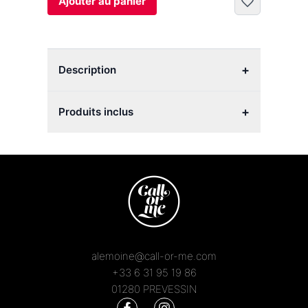
Ajouter au panier
+
Description
+
Produits inclus
alemoine@call-or-me.com
+33 6 31 95 19 86
01280 PREVESSIN