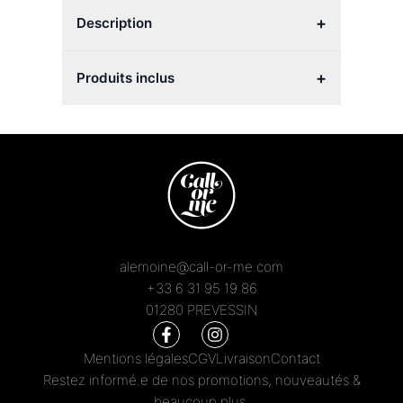
+
Description
+
Produits inclus
alemoine@call-or-me.com
+33 6 31 95 19 86
01280 PREVESSIN
Mentions légales
CGV
Livraison
Contact
Restez informé.e de nos promotions, nouveautés &
beaucoup plus.