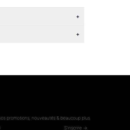
+
+
nos promotions, nouveautés & beaucoup plus.
S'inscrire →