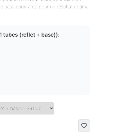
ne base couvrante pour un résultat optimal
1 tubes (reflet + base)
):