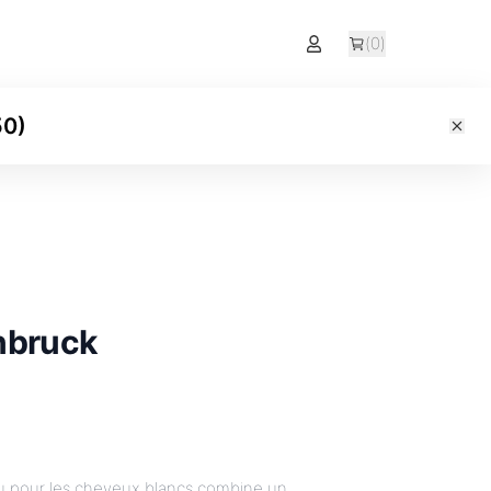
(
0
)
50
)
nbruck
u pour les cheveux blancs combine un