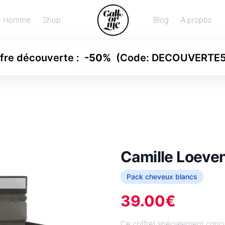
Homme
Shop
Blog
A propos
fre découverte
:
-
50%
(Code:
DECOUVERTE
Camille Loeve
Pack cheveux blancs
39.00
€
Ce coffret spécialement conç