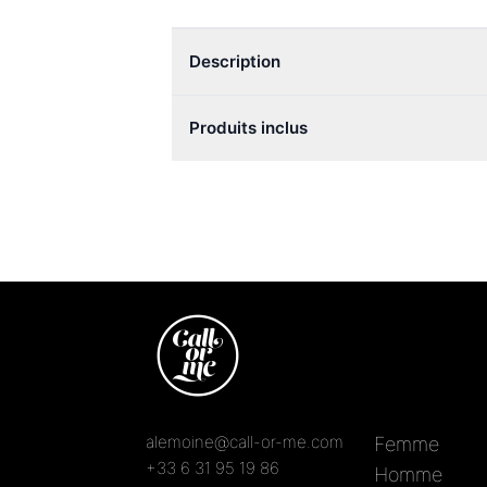
Description
Produits inclus
alemoine@call-or-me.com
Femme
+33 6 31 95 19 86
Homme