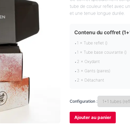
tube de couleur reflet avec u
et une tenue longue durée.
Contenu du coffret (
1+
1 × Tube reflet ()
•
1 × Tube base couvrante ()
•
2 × Oxydant
•
3 × Gants (paires)
•
2 × Détachant
•
Configuration :
Ajouter au panier