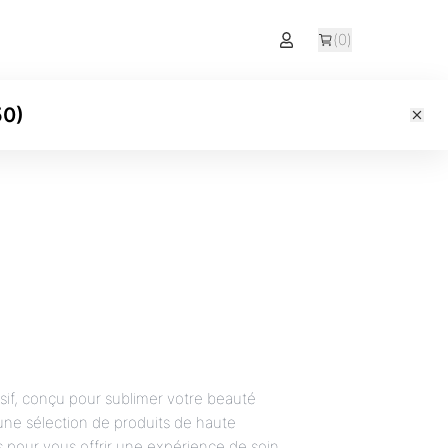
(
0
)
50
)
sif, conçu pour sublimer votre beauté
ne sélection de produits de haute
s pour vous offrir une expérience de soin