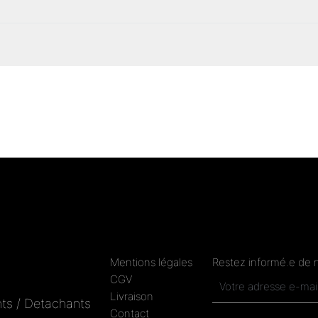
Mentions légales
Restez informé.e de 
CGV
Livraison
ts / Detachants
Contact