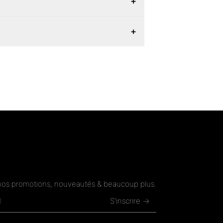
+
+
nos promotions, nouveautés & beaucoup plus.
S'inscrire →