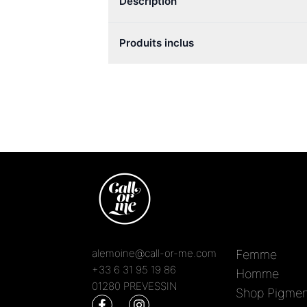
Description
Produits inclus
alemoine@call-or-me.com
Femme
+33 6 31 95 19 86
Homme
01280 PREVESSIN
Shop Pigmen