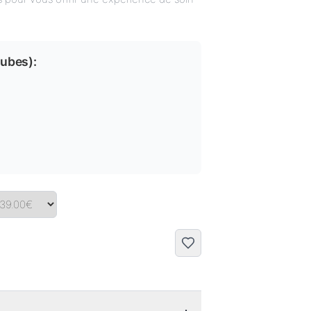
tubes
):