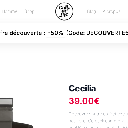
Homme
Shop
Blog
A propos
fre découverte
:
-
50%
(Code:
DECOUVERTE
Cecilia
39.00
€
Découvrez notre coffret exclu
naturelle. Ce pack comprend u
qualité, soigneusement choisi