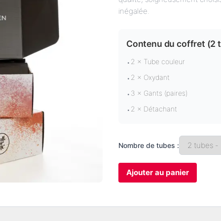
inégalée.
Contenu du coffret (
2 
2 × Tube couleur
•
2 × Oxydant
•
3 × Gants (paires)
•
2 × Détachant
•
Nombre de tubes :
Ajouter au panier