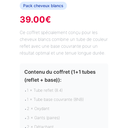
Pack cheveux blancs
39.00
€
Ce coffret spécialement conçu pour les
cheveux blancs combine un tube de couleur
reflet avec une base couvrante pour un
résultat optimal et une tenue longue durée.
Contenu du coffret (
1+1 tubes
(reflet + base)
):
1 × Tube reflet (8.4)
•
1 × Tube base couvrante (8NB)
•
2 × Oxydant
•
3 × Gants (paires)
•
2 × Détachant
•