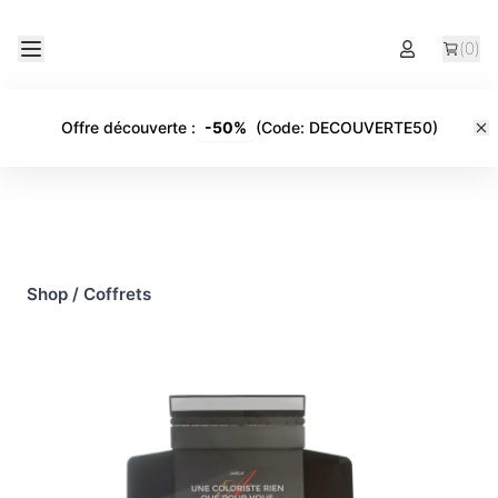
(
0
)
Offre découverte
:
-
50%
(Code:
DECOUVERTE50
)
Shop
/
Coffrets