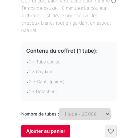
Coffret coloration Anthracite pour homme ⏱️
Temps de pause : 10 minutes La couleur
anthracite est idéale pour couvrir les
cheveux blancs tout en gardant un aspect
naturel.
Contenu du coffret (
1 tube
):
1 × Tube couleur
•
1 × Oxydant
•
2 × Gants (paires)
•
1 × Détachant
•
Nombre de tubes :
Ajouter au panier