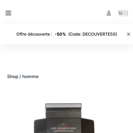
(
0
)
Offre découverte
:
-
50%
(Code:
DECOUVERTE50
)
Shop
/
homme