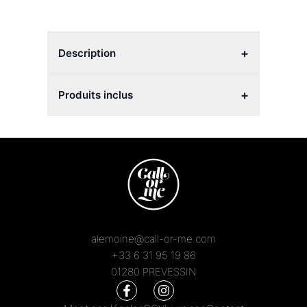
+
Description
+
Produits inclus
alemoine@call-or-me.com
+33 6 31 95 19 86
01280 PREVESSIN