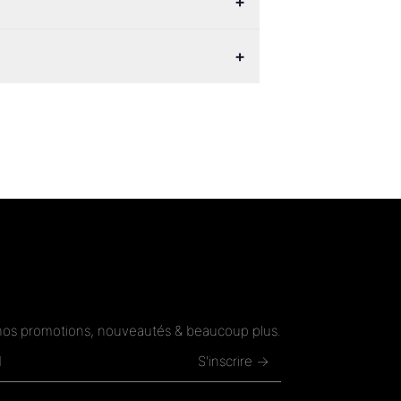
+
+
nos promotions, nouveautés & beaucoup plus.
S'inscrire →