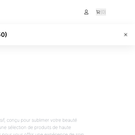
(
0
)
50
)
sif, conçu pour sublimer votre beauté
ne sélection de produits de haute
s pour vous offrir une expérience de soin