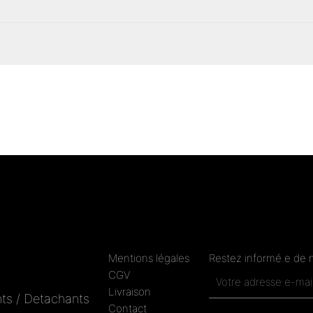
Mentions légales
Restez informé.e de 
CGV
Livraison
ts / Detachants
Contact