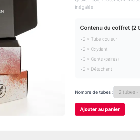
inégalée.
Contenu du coffret (
2 
2 × Tube couleur
•
2 × Oxydant
•
3 × Gants (paires)
•
2 × Détachant
•
Nombre de tubes :
Ajouter au panier