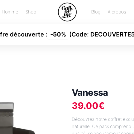
Homme
Shop
Blog
A propos
fre découverte
:
-
50%
(Code:
DECOUVERTE
Vanessa
39.00
€
Découvrez notre coffret exclu
naturelle. Ce pack comprend u
qualité, soigneusement choisi