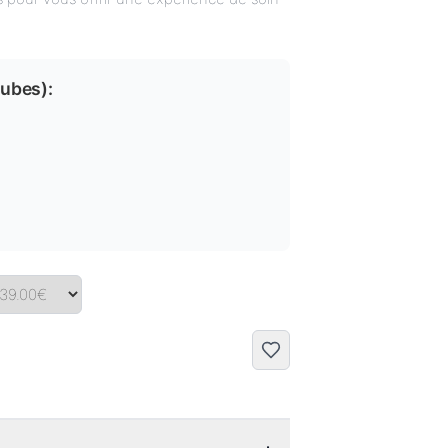
tubes
):