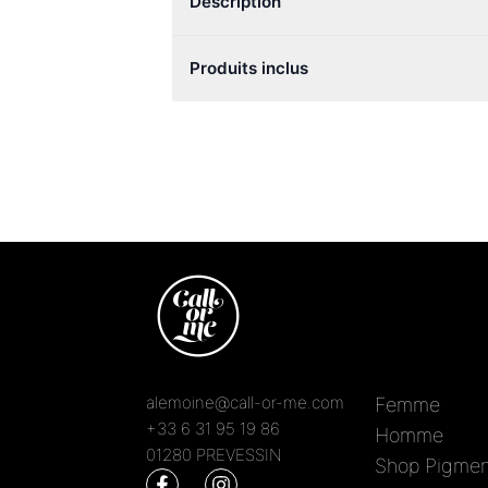
Description
Produits inclus
alemoine@call-or-me.com
Femme
+33 6 31 95 19 86
Homme
01280 PREVESSIN
Shop Pigmen