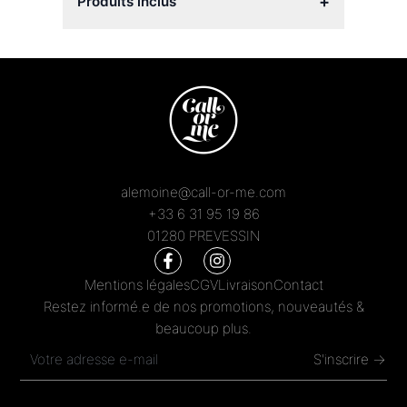
+
Produits inclus
alemoine@call-or-me.com
+33 6 31 95 19 86
01280 PREVESSIN
Mentions légales
CGV
Livraison
Contact
Restez informé.e de nos promotions, nouveautés &
beaucoup plus.
S'inscrire →