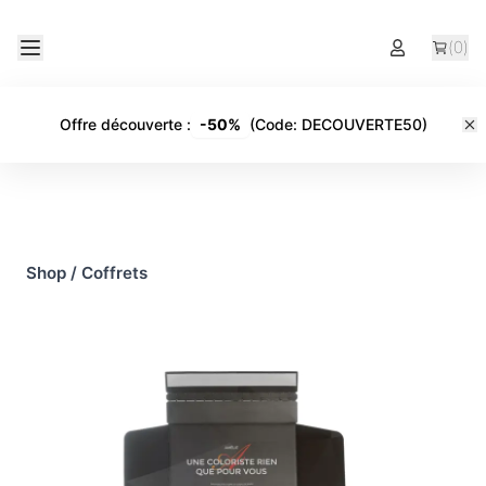
(
0
)
Offre découverte
:
-
50%
(Code:
DECOUVERTE50
)
Shop
/
Coffrets