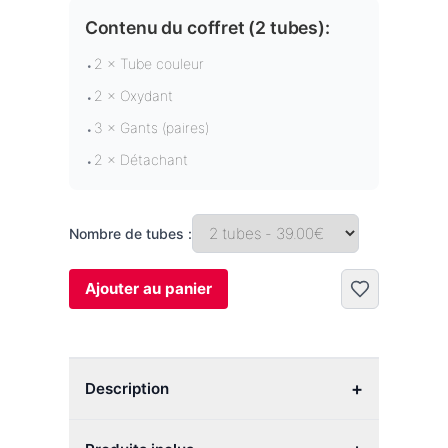
Contenu du coffret (
2 tubes
):
2 × Tube couleur
•
2 × Oxydant
•
3 × Gants (paires)
•
2 × Détachant
•
Nombre de tubes :
Ajouter au panier
+
Description