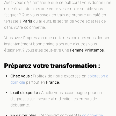
Avez-vous déjà remarqué que ce pull corail vous donne une
mine éclatante alors que votre veste noire semble vous
fatiguer ? Que vous soyez en train de prendre un café en
terrasse à
Paris
ou ailleurs, le secret de votre éclat réside
dans votre colorimétrie.
Vous avez l'impression que certaines couleurs vous donnent
instantanément bonne mine alors que d'autres vous
éteignent ? Vous êtes peut-être une
Femme Printemps
.
Préparez votre transformation :
Chez vous :
Profitez de notre expertise en
coloration à
domicile
partout en
France
.
L'œil d'experte :
Amélie vous accompagne pour un
diagnostic sur-mesure afin d'éviter les erreurs de
débutante.
En savoir plus :
Découvrez comment la
colorimétrie