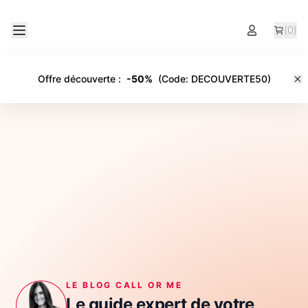
(
0
)
Offre découverte
:
-
50%
(Code:
DECOUVERTE50
)
LE BLOG CALL OR ME
Le guide expert de votre