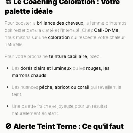
🎨 Le Coaching Coloration : Votre
palette idéale
Pour booster la
brillance des cheveux
, la femme printemps
doit rester dans la clarté et l'intensité. Chez
Call-Or-Me
,
nous misons sur une
coloration
qui respecte votre chaleur
naturelle.
Pour votre prochaine
teinture capillaire
, osez :
Les
dorés clairs et lumineux
ou les
rouges, les
marrons chauds
.
Les nuances
pêche, abricot ou corail
qui réveillent le
teint.
Une palette fraîche et joyeuse pour un résultat
naturellement éclatant.
🚫 Alerte Teint Terne : Ce qu'il faut