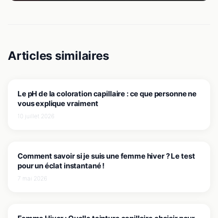
Articles similaires
JE COMPRENDS MA COULEUR
Le pH de la coloration capillaire : ce que personne ne
vous explique vraiment
10 juillet 2026
JE COMPRENDS MA COULEUR
Comment savoir si je suis une femme hiver ? Le test
pour un éclat instantané !
7 mai 2026
JE COMPRENDS MA COULEUR