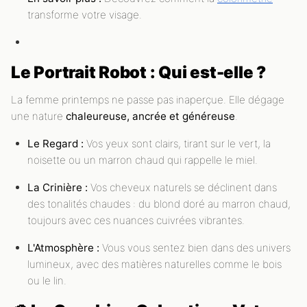
transforme votre visage.
Le Portrait Robot : Qui est-elle ?
La femme printemps ne passe pas inaperçue. Elle dégage
une nature
chaleureuse, ancrée et généreuse
.
Le Regard :
Vos yeux sont clairs, tirant sur le vert, la
noisette ou un marron chaud qui rappelle le miel.
La Crinière :
Vos cheveux naturels se déclinent dans
des tonalités chaudes : du blond doré au marron chaud,
toujours avec ces nuances cuivrées vibrantes.
L'Atmosphère :
Vous vous sentez bien dans des univers
lumineux, avec des matières naturelles comme le bois
ou le lin.