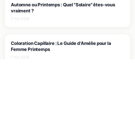
JE COMPRENDS MA COULEUR
Automne ou Printemps : Quel "Solaire" êtes-vous
vraiment ?
7 mai 2026
JE COMPRENDS MA COULEUR
Coloration Capillaire : Le Guide d'Amélie pour la
Femme Printemps
7 mai 2026