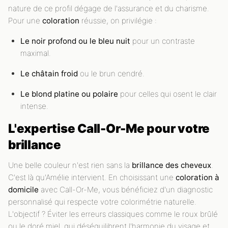
nature de ce profil dégage de l'assurance et du charisme.
Pour une
coloration
réussie, on privilégie :
Le noir profond ou le bleu nuit
pour un contraste
maximal.
Le châtain froid
ou le brun cendré.
Le blond platine ou polaire
pour celles qui osent le clair
intense.
L'expertise Call-Or-Me pour votre
brillance
Une belle couleur n'est rien sans la
brillance des cheveux
.
C'est là qu'Amélie intervient. En choisissant une
coloration à
domicile
avec Call-Or-Me, vous bénéficiez d'un diagnostic
personnalisé qui respecte votre colorimétrie naturelle.
L'objectif ? Éviter les erreurs classiques comme le roux brûlé
ou le doré miel, qui déséquilibrent l'harmonie du visage et