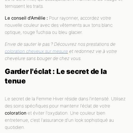
ternissent les traits.
Le conseil d'Amélie :
Pour rayonner, accordez votre
nouvelle couleur avec des vêtements aux tons blanc
optique, rouge fuchsia ou bleu glacier.
Envie de sauter le pas ? Découvrez nos prestations de
coloration cheveux sur mesure
et redonnez vie à votre
chevelure sans bouger de chez vous.
Garder l'éclat : Le secret de la
tenue
Le secret de la Femme Hiver réside dans l'intensité. Utilisez
des soins spécifiques pour maintenir l'éclat de votre
coloration
et éviter l'oxydation. Une couleur bien
entretenue, c'est l'assurance d'un look sophistiqué au
quotidien.