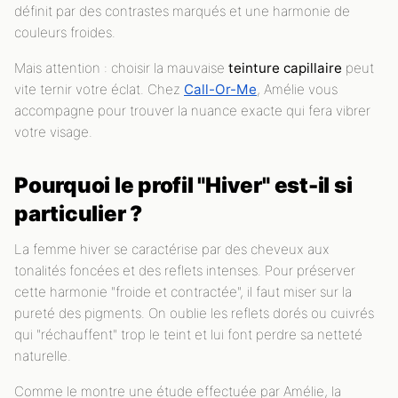
définit par des contrastes marqués et une harmonie de
couleurs froides.
Mais attention : choisir la mauvaise
teinture capillaire
peut
vite ternir votre éclat. Chez
Call-Or-Me
, Amélie vous
accompagne pour trouver la nuance exacte qui fera vibrer
votre visage.
Pourquoi le profil "Hiver" est-il si
particulier ?
La femme hiver se caractérise par des cheveux aux
tonalités foncées et des reflets intenses. Pour préserver
cette harmonie "froide et contractée", il faut miser sur la
pureté des pigments. On oublie les reflets dorés ou cuivrés
qui "réchauffent" trop le teint et lui font perdre sa netteté
naturelle.
Comme le montre une étude effectuée par Amélie, la