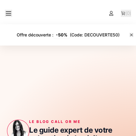
(
0
)
Offre découverte
:
-
50%
(Code:
DECOUVERTE50
)
LE BLOG CALL OR ME
Le guide expert de votre