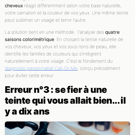
cheveux
réagit différemment selon votre base naturelle,
votre carnation et la couleur de vos yeux. Une même teinte
peut sublimer un visage et ternir l'autre.
La solution tient en une méthode : l'analyse des
quatre
saisons colorimétrique
. En croisant la teinte naturelle de
vos cheveux, vos yeux et vos sous-tons de peau, elle
identifie les familles de couleurs qui s'intègrent
naturellement à votre visage. C'est le fondement du
diagnostic personnalisé Call-Or-Me
, conçu précisément
pour éviter cette erreur.
Erreur n°3 : se fier à une
teinte qui vous allait bien... il
y a dix ans