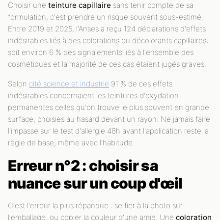
Choisir une
teinture capillaire
sans tenir compte de sa
formulation, c'est prendre un risque souvent sous-estimé.
Entre 2019 et 2025, l'Anses a reçu 124 déclarations d'effets
indésirables liés à des colorations ou décolorants capillaires,
soit environ 6 % des signalements liés à l'ensemble des
cosmétiques et la majorité de ces cas étaient jugés graves.
Selon
cité science et industrie
91 % de ces effets
indésirables concernaient les teintures d'oxydation
permanentes celles qu'on trouve le plus souvent en grande
surface, choisies au hasard devant un rayon. Ne jamais faire
l'impasse sur le test d'allergie 48h avant l'application reste la
règle de base, même avec l'habitude.
Erreur n°2 : choisir sa
nuance sur un coup d'œil
C'est l'erreur la plus répandue : se fier à la photo sur
l'emballage, ou copier la couleur d'une amie. Une
coloration