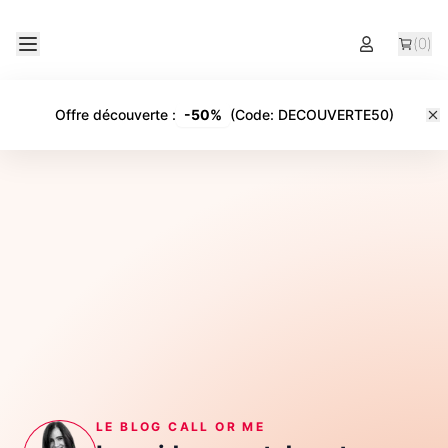
(
0
)
Offre découverte
:
-
50%
(Code:
DECOUVERTE50
)
LE BLOG CALL OR ME