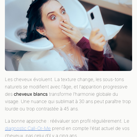
Les cheveux évoluent. La texture change, les sous-tons
naturels se modifient avec l'âge, et l'apparition progressive
des
cheveux blancs
transforme l'harmonie globale du
visage. Une nuance qui sublimait à 30 ans peut paraître trop
lourde ou trop contrastée à 45 ans.
La bonne approche : réévaluer son profil régulièrement. Le
diagnostic Call-Or-Me
prend en compte l'état actuel de vos
cheveux, pas celui d'il y a cinq ans.