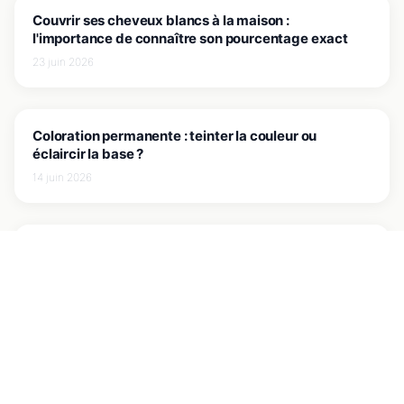
JE COUVRE MES CHEVEUX BLANCS
Couvrir ses cheveux blancs à la maison :
l'importance de connaître son pourcentage exact
23 juin 2026
JE COUVRE MES CHEVEUX BLANCS
Coloration permanente : teinter la couleur ou
éclaircir la base ?
14 juin 2026
JE COUVRE MES CHEVEUX BLANCS
7 Secrets pour une coloration capillaire prodigieuse à
domicile
7 mai 2026