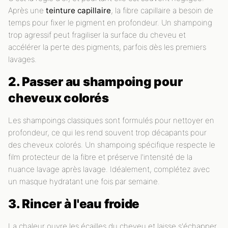
Après une
teinture capillaire
, la fibre capillaire a besoin de
temps pour fixer le pigment en profondeur. Un shampoing
trop agressif peut fragiliser la surface du cheveu et
accélérer la perte des pigments, parfois dès les premiers
lavages.
2. Passer au shampoing pour
cheveux colorés
Les shampoings classiques sont formulés pour nettoyer en
profondeur, ce qui les rend souvent trop décapants pour
des cheveux colorés. Un shampoing spécifique respecte le
film protecteur de la fibre et préserve l'intensité de la
nuance lavage après lavage. Idéalement, complétez avec
un masque hydratant une fois par semaine.
3. Rincer à l'eau froide
La chaleur ouvre les écailles du cheveu et laisse s'échapper