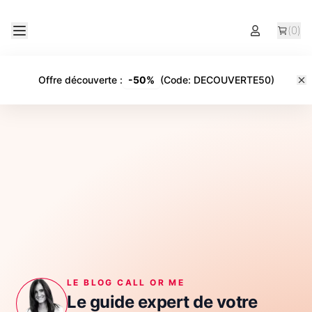
(
0
)
Offre découverte
:
-
50%
(Code:
DECOUVERTE50
)
LE BLOG CALL OR ME
Le guide expert de votre