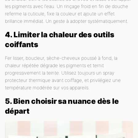
les pigments avec l'eau. Un rinçage froid en fin de douche
referme la cuticule, fixe la couleur et ajoute un effet
brillance immédiat. Un geste à adopter systématiquement.
4. Limiter la chaleur des outils
coiffants
Fer lisser, boucleur, sèche-cheveux poussé à fond, la
chaleur répétée dégrade les pigments et ternit
progressivement la teinte. Utilisez toujours un spray
protecteur thermique avant coiffage, et privilégiez une
température modérée sur vos appareils.
5. Bien choisir sa nuance dès le
départ