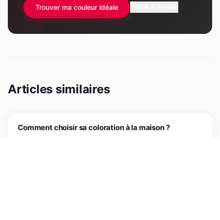
Parler à Amélie
Trouver ma couleur idéale
Articles similaires
JE CHANGE DE COULEUR
Comment choisir sa coloration à la maison ?
9 juin 2026